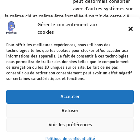
peut désormais cohabiter
avec d’autres systèmes sur
la même clé et même être installée à partir de cette clé.
Bravo le libre et merci François!
Gérer le consentement aux
cookies
Pour offrir les meilleures expériences, nous utilisons des
Étiquettes:
technologies telles que les cookies pour stocker et/ou accéder aux
LOGICIEL
MULTISYSTEM
PRIMTUX
informations des appareils. Le fait de consentir à ces technologies
nous permettra de traiter des données telles que le comportement
de navigation ou les ID uniques sur ce site. Le fait de ne pas
consentir ou de retirer son consentement peut avoir un effet négatif
sur certaines caractéristiques et fonctions.
Accepter
Refuser
Statuts de l’association
Adhésion
Partenaires
L’équipe
Politique de confidentialité
Voir les préférences
Mentions légales
Politique de cookies (UE)
Politique de confidentialité