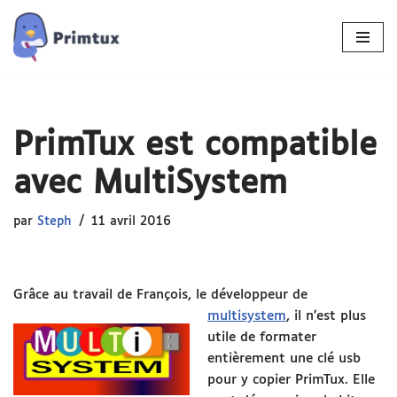
Aller
au
contenu
PrimTux est compatible
avec MultiSystem
par
Steph
11 avril 2016
Grâce au travail de François, le développeur de
multisystem
, i
l n’est plus
utile de formater
entièrement une clé usb
pour y copier PrimTux. Elle